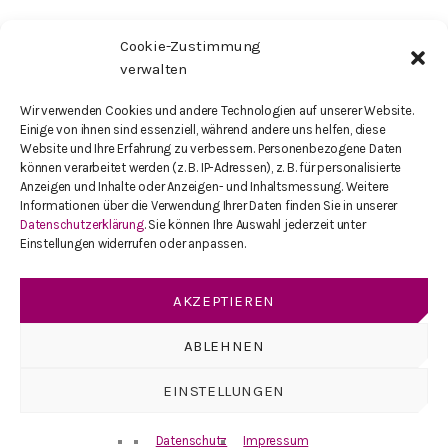
Cookie-Zustimmung
SEARCH IN THE SITE
verwalten
Wir verwenden Cookies und andere Technologien auf unserer Website.
search
Einige von ihnen sind essenziell, während andere uns helfen, diese
Website und Ihre Erfahrung zu verbessern. Personenbezogene Daten
können verarbeitet werden (z. B. IP-Adressen), z. B. für personalisierte
Anzeigen und Inhalte oder Anzeigen- und Inhaltsmessung. Weitere
Informationen über die Verwendung Ihrer Daten finden Sie in unserer
Datenschutzerklärung
. Sie können Ihre Auswahl jederzeit unter
KATEGORIEN
Einstellungen widerrufen oder anpassen.
Cybersicherheit
AKZEPTIEREN
Cyberkriminalität
Cyber Versicherung
ABLEHNEN
EINSTELLUNGEN
Datenschutz
Impressum