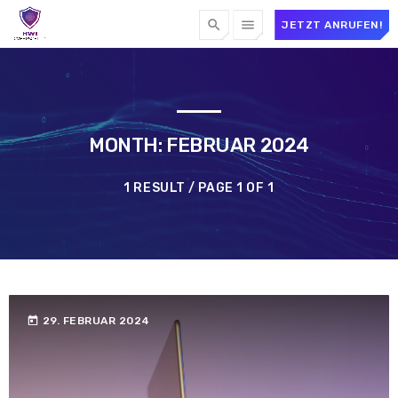
search
menu
JETZT ANRUFEN!
MONTH: FEBRUAR 2024
1 RESULT / PAGE 1 OF 1
today
29. FEBRUAR 2024