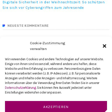
Digitale Sicherheit in der Weihnachtszeit: So schützen
Sie sich vor Cyberangriffen zum Jahresende
NEUESTE KOMMENTARE
Cookie-Zustimmung
SEARCH IN THE SITE
verwalten
Wir verwenden Cookies und andere Technologien auf unserer Website.
search
Einige von ihnen sind essenziell, während andere uns helfen, diese
Website und Ihre Erfahrung zu verbessern. Personenbezogene Daten
können verarbeitet werden (z. B. IP-Adressen), z. B. für personalisierte
Anzeigen und Inhalte oder Anzeigen- und Inhaltsmessung. Weitere
Informationen über die Verwendung Ihrer Daten finden Sie in unserer
Datenschutzerklärung
. Sie können Ihre Auswahl jederzeit unter
KATEGORIEN
Einstellungen widerrufen oder anpassen.
Cybersicherheit
AKZEPTIEREN
Cyberkriminalität