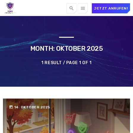
search
menu
JETZT ANRUFEN!
MONTH: OKTOBER 2025
1 RESULT / PAGE 1 OF 1
today
14. OKTOBER 2025