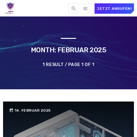
search
menu
JETZT ANRUFEN!
MONTH: FEBRUAR 2025
1 RESULT / PAGE 1 OF 1
today
14. FEBRUAR 2025