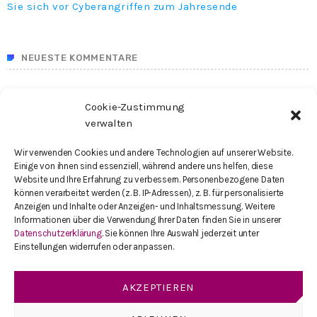
Sie sich vor Cyberangriffen zum Jahresende
NEUESTE KOMMENTARE
Cookie-Zustimmung
SEARCH IN THE SITE
verwalten
Wir verwenden Cookies und andere Technologien auf unserer Website.
search
Einige von ihnen sind essenziell, während andere uns helfen, diese
Website und Ihre Erfahrung zu verbessern. Personenbezogene Daten
können verarbeitet werden (z. B. IP-Adressen), z. B. für personalisierte
Anzeigen und Inhalte oder Anzeigen- und Inhaltsmessung. Weitere
Informationen über die Verwendung Ihrer Daten finden Sie in unserer
Datenschutzerklärung
. Sie können Ihre Auswahl jederzeit unter
KATEGORIEN
Einstellungen widerrufen oder anpassen.
Cybersicherheit
AKZEPTIEREN
Cyberkriminalität
Cyber Versicherung